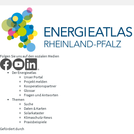
Folgen Sie uns auf den sozialen Medien
Der Energieatlas
Unser Portal
Projekt melden
Kooperationspartner
Glossar
Fragen und Antworten
Themen
Suche
Daten & Karten
Solarkataster
Klimaschutz-News
Praxisbeispiele
Gefördert durch