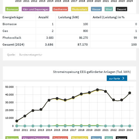
Biomasse
Klär- und Deponiegas
Geothermie
Photovoltaik
Wasser
Wind
Gesamt
Energieträger
Anzahl
Leistung (kW)
Anteil (Leistung) in %
Biomasse
1
100
0
Gas
2
800
1
Photovoltaik
3.683
86.270
99
Gesamt (2024)
3.686
87.170
100
Quelle:
Bundesnetzagentur
Stromeinspeisung EEG-geförderter Anlagen (Tsd. kWh)
zur Karte
Biomasse
Klär- und Deponiegas
Geothermie
Photovoltaik
Wasser
Wind
Gesamt