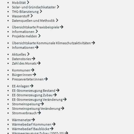
Mobilität
Solar- und Gründachkataster
THG-Bilanzierung
Wasserstoff
Datenquellen und Methodik
Übersichtskarte Praxisbeispiele
Informationen
Projekte melden
Übersichtskarte Kommunale Klimaschutzaktivitäten
Informationen
Aktuelles
Datenstories
Zahl des Monats
Kommunen
Bürger:innen
Presseverteter:innen
EE-Anlagen
EE-Stromerzeugung Bestand
EE-Stromerzeugung Zubau
EE-Stromerzeugung Veränderung
Stromeinspeisung
Stromeinspeisung Veränderung
Stromverbrauch
Wärmenetze
Wärmebedarf Kommunen
Wärmebedarf Baublöcke
Wärmeerzeugung Zubau (2007-20)