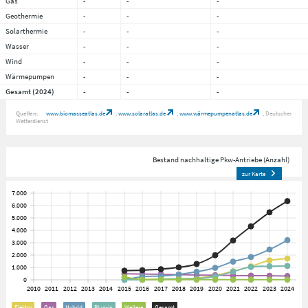
Gas
-
-
-
Geothermie
-
-
-
Solarthermie
-
-
-
Wasser
-
-
-
Wind
-
-
-
Wärmepumpen
-
-
-
Gesamt (2024)
-
-
-
Quellen:
www.biomasseatlas.de
www.solaratlas.de
www.wärmepumpenatlas.de
Deutscher
Wetterdienst
Bestand nachhaltige Pkw-Antriebe (Anzahl)
zur Karte
Elektro
Gas
Hybrid
Plug-in
Weitere
Gesamt