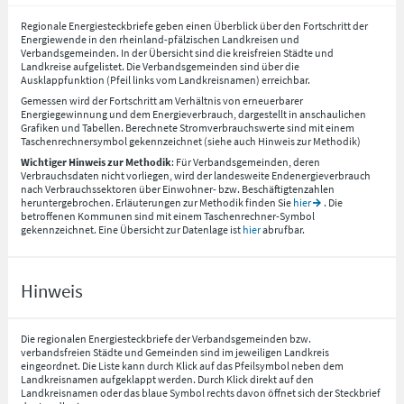
Regionale Energiesteckbriefe geben einen Überblick über den Fortschritt der
Energiewende in den rheinland-pfälzischen Landkreisen und
Verbandsgemeinden. In der Übersicht sind die kreisfreien Städte und
Landkreise aufgelistet. Die Verbandsgemeinden sind über die
Ausklappfunktion (Pfeil links vom Landkreisnamen) erreichbar.
Gemessen wird der Fortschritt am Verhältnis von erneuerbarer
Energiegewinnung und dem Energieverbrauch, dargestellt in anschaulichen
Grafiken und Tabellen. Berechnete Stromverbrauchswerte sind mit einem
Taschenrechnersymbol gekennzeichnet (siehe auch Hinweis zur Methodik)
Wichtiger Hinweis zur Methodik
: Für Verbandsgemeinden, deren
Verbrauchsdaten nicht vorliegen, wird der landesweite Endenergieverbrauch
nach Verbrauchssektoren über Einwohner- bzw. Beschäftigtenzahlen
heruntergebrochen. Erläuterungen zur Methodik finden Sie
hier
. Die
betroffenen Kommunen sind mit einem Taschenrechner-Symbol
gekennzeichnet. Eine Übersicht zur Datenlage ist
hier
abrufbar.
Hinweis
Die regionalen Energiesteckbriefe der Verbandsgemeinden bzw.
verbandsfreien Städte und Gemeinden sind im jeweiligen Landkreis
eingeordnet. Die Liste kann durch Klick auf das Pfeilsymbol neben dem
Landkreisnamen aufgeklappt werden. Durch Klick direkt auf den
Landkreisnamen oder das blaue Symbol rechts davon öffnet sich der Steckbrief