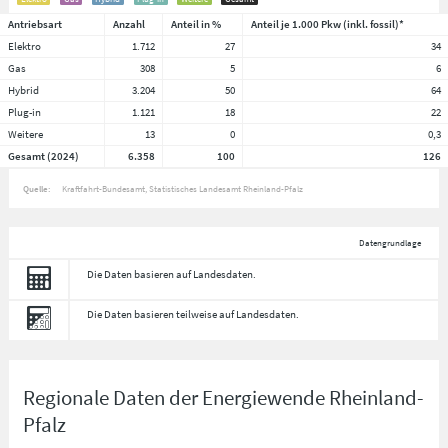
Antriebsart
Anzahl
Anteil in %
Anteil je 1.000 Pkw (inkl. fossil)*
Elektro
1.712
27
34
Gas
308
5
6
Hybrid
3.204
50
64
Plug-in
1.121
18
22
Weitere
13
0
0,3
Gesamt (2024)
6.358
100
126
Quelle:
Kraftfahrt-Bundesamt, Statistisches Landesamt Rheinland-Pfalz
Datengrundlage
Die Daten basieren auf Landesdaten.
Die Daten basieren teilweise auf Landesdaten.
Regionale Daten der Energiewende Rheinland-
Pfalz