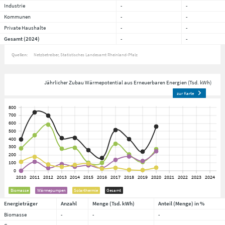
Industrie
-
-
Kommunen
-
-
Private Haushalte
-
-
Gesamt (2024)
-
-
Quellen:
Netzbetreiber
Statistisches Landesamt Rheinland-Pfalz
Jährlicher Zubau Wärmepotential aus Erneuerbaren Energien (Tsd. kWh)
zur Karte
Biomasse
Wärmepumpen
Solarthermie
Gesamt
Energieträger
Anzahl
Menge (Tsd. kWh)
Anteil (Menge) in %
Biomasse
-
-
-