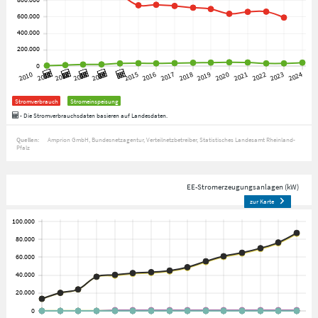
Stromverbrauch
Stromeinspeisung
- Die Stromverbrauchsdaten basieren auf Landesdaten.
Quellen:
Amprion GmbH
Bundesnetzagentur
Verteilnetzbetreiber
Statistisches Landesamt Rheinland-
Pfalz
EE-Stromerzeugungsanlagen (kW)
zur Karte