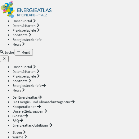
Energieatlas
—
Unser Portal
Daten & Karten
Rheinland-
Praxisbeispiele
Konzepte
Energiesteckbriefe
Pfalz
News
Suche
Menü
Unser Portal
Daten & Karten
Praxisbeispiele
Konzepte
Energiesteckbriefe
News
Der Energieatlas
Die Energie- und Klimaschutzagentur
Kooperationen
Unsere Zielgruppen
Glossar
FAQ
Energieatlas-Jubiläum
Strom
Wärme