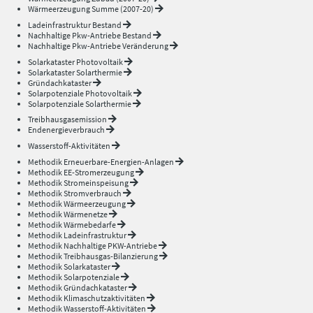
Wärmeerzeugung Summe (2007-20)
Ladeinfrastruktur Bestand
Nachhaltige Pkw-Antriebe Bestand
Nachhaltige Pkw-Antriebe Veränderung
Solarkataster Photovoltaik
Solarkataster Solarthermie
Gründachkataster
Solarpotenziale Photovoltaik
Solarpotenziale Solarthermie
Treibhausgasemission
Endenergieverbrauch
Wasserstoff-Aktivitäten
Methodik Erneuerbare-Energien-Anlagen
Methodik EE-Stromerzeugung
Methodik Stromeinspeisung
Methodik Stromverbrauch
Methodik Wärmeerzeugung
Methodik Wärmenetze
Methodik Wärmebedarfe
Methodik Ladeinfrastruktur
Methodik Nachhaltige PKW-Antriebe
Methodik Treibhausgas-Bilanzierung
Methodik Solarkataster
Methodik Solarpotenziale
Methodik Gründachkataster
Methodik Klimaschutzaktivitäten
Methodik Wasserstoff-Aktivitäten