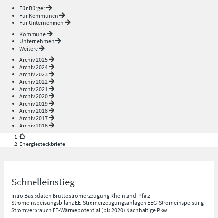
Für Bürger
Für Kommunen
Für Unternehmen
Kommune
Unternehmen
Weitere
Archiv 2025
Archiv 2024
Archiv 2023
Archiv 2022
Archiv 2021
Archiv 2020
Archiv 2019
Archiv 2018
Archiv 2017
Archiv 2016
Energiesteckbriefe
Schnelleinstieg
Intro
Basisdaten
Bruttostromerzeugung Rheinland-Pfalz
Stromeinspeisungsbilanz
EE-Stromerzeugungsanlagen
EEG-Stromeinspeisung
Stromverbrauch
EE-Wärmepotential (bis 2020)
Nachhaltige Pkw