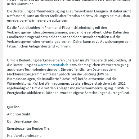
in der Kommune.
Die Darstellung der Wärmeerzeugung aus Erneuerbaren Energien ist daher nicht
umfassend, kann an dieser Stelle aber Trends und Entwicklungen beim Ausbau
erneuerbarer Wärmeenergie aufzeigen.
Da die Postleitzahlen in Rheinland-Pfalz nicht eindeutig mit den
Verbandsgemeinden übereinstimmen, werden die veröffentlichten Daten den
Landkreisen zugeordnet und dann anhand der Einwohnerzahlen auf die
Verbandsgemeinden heruntergebrochen. Daher kann es zu Abweichungen zum
tatsächlichen Anlagenbestand kommen.
Um die Bedeutung der Erneuerbaren Energien im Wärmebereich abzubilden, ist
die Darstellung des
Wärmepotentials
bzw. der möglichen Wärmeerzeugung
aus diesen Technologien sinnvoll. Die veröffentlichten Daten aus dem
Marktanreizprogramm umfassen jedoch nur die Leistung (kW) bei
Biomasseanlagen, die installierte Fläche (m²) bei Solarthermie und die
Wärmeleistung (kW) bei Wärmepumpen. Letztere liegt erst ab dem Jahr 2011
regelmäßig vor. Um die mit den Anlagen mögliche Wärmeerzeugung in kWh im
Energieatlas abbilden zu können, wurden eigene Berechnungen durchgeführt.
Quellen
Amprion GmbH
Bundesnetzagentur
Energieagentur Region Trier
Kraftfahrtbundesamt