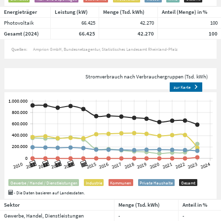
Energieträger
Leistung (kW)
Menge (Tsd. kWh)
Anteil (Menge) in %
Photovoltaik
66.425
42.270
100
Gesamt (2024)
66.425
42.270
100
Quellen:
Amprion GmbH
Bundesnetzagentur
Statistisches Landesamt Rheinland-Pfalz
Stromverbrauch nach Verbrauchergruppen (Tsd. kWh)
zur Karte
Gewerbe / Handel / Dienstleistungen
Industrie
Kommunen
Private Haushalte
Gesamt
- Die Daten basieren auf Landesdaten.
Sektor
Menge (Tsd. kWh)
Anteil in %
Gewerbe, Handel, Dienstleistungen
-
-