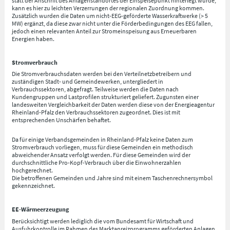
statt der Anschrift des Anlagenstandortes der Einspeisepunkt hinterlegt wurde,
kann es hier zu leichten Verzerrungen der regionalen Zuordnung kommen.
Zusätzlich wurden die Daten um nicht-EEG-geförderte Wasserkraftwerke (> 5
MW) ergänzt, da diese zwar nicht unter die Förderbedingungen des EEG fallen,
jedoch einen relevanten Anteil zur Stromeinspeisung aus Erneuerbaren
Energien haben.
Stromverbrauch
Die Stromverbrauchsdaten werden bei den Verteilnetzbetreibern und
zuständigen Stadt- und Gemeindewerken, untergliedert in
Verbrauchssektoren, abgefragt. Teilweise werden die Daten nach
Kundengruppen und Lastprofilen strukturiert geliefert. Zugunsten einer
landesweiten Vergleichbarkeit der Daten werden diese von der Energieagentur
Rheinland-Pfalz den Verbrauchssektoren zugeordnet. Dies ist mit
entsprechenden Unschärfen behaftet.
Da für einige Verbandsgemeinden in Rheinland-Pfalz keine Daten zum
Stromverbrauch vorliegen, muss für diese Gemeinden ein methodisch
abweichender Ansatz verfolgt werden. Für diese Gemeinden wird der
durchschnittliche Pro-Kopf-Verbrauch über die Einwohnerzahlen
hochgerechnet.
Die betroffenen Gemeinden und Jahre sind mit einem Taschenrechnersymbol
gekennzeichnet.
EE-Wärmeerzeugung
Berücksichtigt werden lediglich die vom Bundesamt für Wirtschaft und
Ausfuhrkontrolle im Rahmen des Marktanreizprogramms geförderten Anlagen