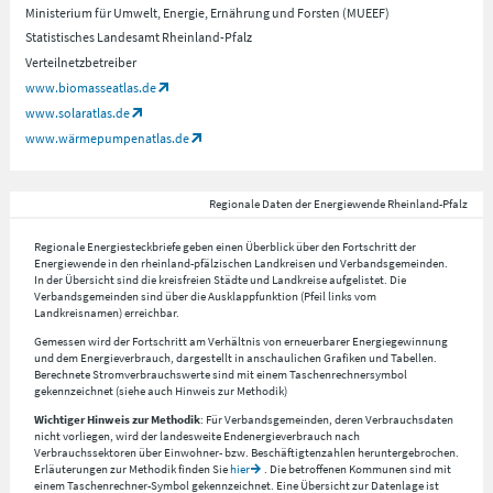
Ministerium für Umwelt, Energie, Ernährung und Forsten (MUEEF)
Statistisches Landesamt Rheinland-Pfalz
Verteilnetzbetreiber
www.biomasseatlas.de
www.solaratlas.de
www.wärmepumpenatlas.de
Regionale Daten der Energiewende Rheinland-Pfalz
Regionale Energiesteckbriefe geben einen Überblick über den Fortschritt der
Energiewende in den rheinland-pfälzischen Landkreisen und Verbandsgemeinden.
In der Übersicht sind die kreisfreien Städte und Landkreise aufgelistet. Die
Verbandsgemeinden sind über die Ausklappfunktion (Pfeil links vom
Landkreisnamen) erreichbar.
Gemessen wird der Fortschritt am Verhältnis von erneuerbarer Energiegewinnung
und dem Energieverbrauch, dargestellt in anschaulichen Grafiken und Tabellen.
Berechnete Stromverbrauchswerte sind mit einem Taschenrechnersymbol
gekennzeichnet (siehe auch Hinweis zur Methodik)
Wichtiger Hinweis zur Methodik
: Für Verbandsgemeinden, deren Verbrauchsdaten
nicht vorliegen, wird der landesweite Endenergieverbrauch nach
Verbrauchssektoren über Einwohner- bzw. Beschäftigtenzahlen heruntergebrochen.
Erläuterungen zur Methodik finden Sie
hier
. Die betroffenen Kommunen sind mit
einem Taschenrechner-Symbol gekennzeichnet. Eine Übersicht zur Datenlage ist