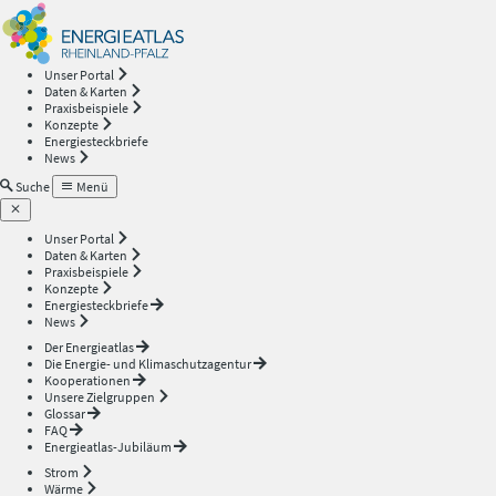
Energieatlas
—
Unser Portal
Daten & Karten
Rheinland-
Praxisbeispiele
Konzepte
Energiesteckbriefe
Pfalz
News
Suche
Menü
Unser Portal
Daten & Karten
Praxisbeispiele
Konzepte
Energiesteckbriefe
News
Der Energieatlas
Die Energie- und Klimaschutzagentur
Kooperationen
Unsere Zielgruppen
Glossar
FAQ
Energieatlas-Jubiläum
Strom
Wärme