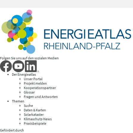
Folgen Sie uns auf den sozialen Medien
Der Energieatlas
Unser Portal
Projekt melden
Kooperationspartner
Glossar
Fragen und Antworten
Themen
Suche
Daten & Karten
Solarkataster
Klimaschutz-News
Praxisbeispiele
Gefördert durch