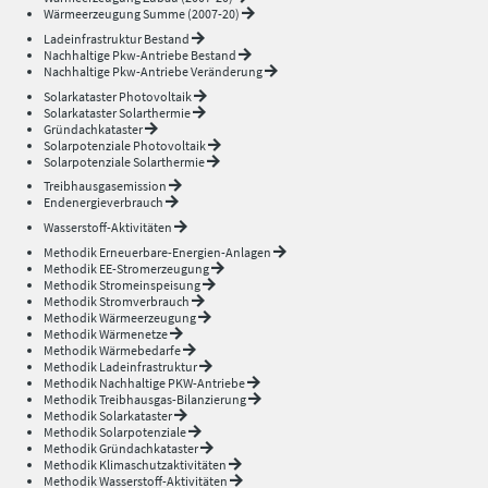
Wärmeerzeugung Summe (2007-20)
Ladeinfrastruktur Bestand
Nachhaltige Pkw-Antriebe Bestand
Nachhaltige Pkw-Antriebe Veränderung
Solarkataster Photovoltaik
Solarkataster Solarthermie
Gründachkataster
Solarpotenziale Photovoltaik
Solarpotenziale Solarthermie
Treibhausgasemission
Endenergieverbrauch
Wasserstoff-Aktivitäten
Methodik Erneuerbare-Energien-Anlagen
Methodik EE-Stromerzeugung
Methodik Stromeinspeisung
Methodik Stromverbrauch
Methodik Wärmeerzeugung
Methodik Wärmenetze
Methodik Wärmebedarfe
Methodik Ladeinfrastruktur
Methodik Nachhaltige PKW-Antriebe
Methodik Treibhausgas-Bilanzierung
Methodik Solarkataster
Methodik Solarpotenziale
Methodik Gründachkataster
Methodik Klimaschutzaktivitäten
Methodik Wasserstoff-Aktivitäten