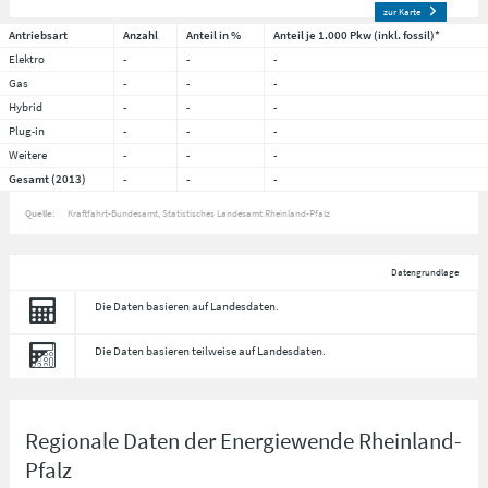
zur Karte
Antriebsart
Anzahl
Anteil in %
Anteil je 1.000 Pkw (inkl. fossil)*
Elektro
-
-
-
Gas
-
-
-
Hybrid
-
-
-
Plug-in
-
-
-
Weitere
-
-
-
Gesamt (2013)
-
-
-
Quelle:
Kraftfahrt-Bundesamt, Statistisches Landesamt Rheinland-Pfalz
Datengrundlage
Die Daten basieren auf Landesdaten.
Die Daten basieren teilweise auf Landesdaten.
Regionale Daten der Energiewende Rheinland-
Pfalz