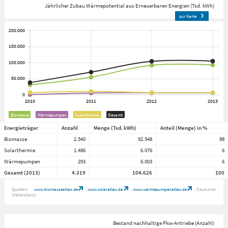
Jährlicher Zubau Wärmepotential aus Erneuerbaren Energien (Tsd. kWh)
zur Karte
Biomasse
Wärmepumpen
Solarthermie
Gesamt
Energieträger
Anzahl
Menge (Tsd. kWh)
Anteil (Menge) in %
Biomasse
2.540
92.548
88
Solarthermie
1.486
6.076
6
Wärmepumpen
293
6.003
6
Gesamt (2013)
4.319
104.626
100
Quellen:
www.biomasseatlas.de
www.solaratlas.de
www.wärmepumpenatlas.de
Deutscher
Wetterdienst
Bestand nachhaltige Pkw-Antriebe (Anzahl)