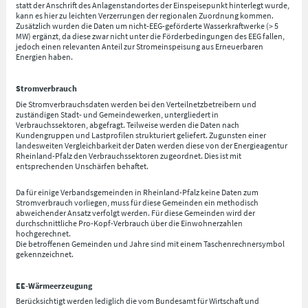
statt der Anschrift des Anlagenstandortes der Einspeisepunkt hinterlegt wurde,
kann es hier zu leichten Verzerrungen der regionalen Zuordnung kommen.
Zusätzlich wurden die Daten um nicht-EEG-geförderte Wasserkraftwerke (> 5
MW) ergänzt, da diese zwar nicht unter die Förderbedingungen des EEG fallen,
jedoch einen relevanten Anteil zur Stromeinspeisung aus Erneuerbaren
Energien haben.
Stromverbrauch
Die Stromverbrauchsdaten werden bei den Verteilnetzbetreibern und
zuständigen Stadt- und Gemeindewerken, untergliedert in
Verbrauchssektoren, abgefragt. Teilweise werden die Daten nach
Kundengruppen und Lastprofilen strukturiert geliefert. Zugunsten einer
landesweiten Vergleichbarkeit der Daten werden diese von der Energieagentur
Rheinland-Pfalz den Verbrauchssektoren zugeordnet. Dies ist mit
entsprechenden Unschärfen behaftet.
Da für einige Verbandsgemeinden in Rheinland-Pfalz keine Daten zum
Stromverbrauch vorliegen, muss für diese Gemeinden ein methodisch
abweichender Ansatz verfolgt werden. Für diese Gemeinden wird der
durchschnittliche Pro-Kopf-Verbrauch über die Einwohnerzahlen
hochgerechnet.
Die betroffenen Gemeinden und Jahre sind mit einem Taschenrechnersymbol
gekennzeichnet.
EE-Wärmeerzeugung
Berücksichtigt werden lediglich die vom Bundesamt für Wirtschaft und