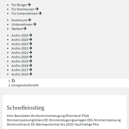
Für Bürger
Für Kommunen
Für Unternehmen
Kommune
Unternehmen
Weitere
Archiv 2025
Archiv 2024
Archiv 2023
Archiv 2022
Archiv 2021
Archiv 2020
Archiv 2019
Archiv 2018
Archiv 2017
Archiv 2016
Energiesteckbriefe
Schnelleinstieg
Intro
Basisdaten
Bruttostromerzeugung Rheinland-Pfalz
Stromeinspeisungsbilanz
EE-Stromerzeugungsanlagen
EEG-Stromeinspeisung
Stromverbrauch
EE-Wärmepotential (bis 2020)
Nachhaltige Pkw