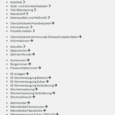
Mobilität
Solar- und Gründachkataster
THG-Bilanzierung
Wasserstoff
Datenquellen und Methodik
Übersichtskarte Praxisbeispiele
Informationen
Projekte melden
Übersichtskarte Kommunale Klimaschutzaktivitäten
Informationen
Aktuelles
Datenstories
Zahl des Monats
Kommunen
Bürger:innen
Presseverteter:innen
EE-Anlagen
EE-Stromerzeugung Bestand
EE-Stromerzeugung Zubau
EE-Stromerzeugung Veränderung
Stromeinspeisung
Stromeinspeisung Veränderung
Stromverbrauch
Wärmenetze
Wärmebedarf Kommunen
Wärmebedarf Baublöcke
Wärmeerzeugung Zubau (2007-20)