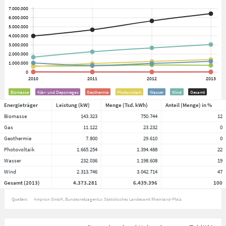
Biomasse
Klär- und Deponiegas
Geothermie
Photovoltaik
Wasser
Wind
Gesamt
Energieträger
Leistung (kW)
Menge (Tsd. kWh)
Anteil (Menge) in %
Biomasse
143.323
750.744
12
Gas
11.122
23.232
0
Geothermie
7.800
29.610
0
Photovoltaik
1.665.254
1.394.488
22
Wasser
232.036
1.198.608
19
Wind
2.313.746
3.042.714
47
Gesamt (2013)
4.373.281
6.439.396
100
Quellen:
Amprion GmbH
Bundesnetzagentur
Statistisches Landesamt Rheinland-Pfalz