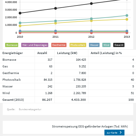
Biomasse
Klär- und Deponiegas
Geothermie
Photovoltaik
Wasser
Wind
Gesamt
Energieträger
Anzahl
Leistung (kW)
Anteil (Leistung) in %
Biomasse
317
164.425
4
Gas
63
9.252
0
Geothermie
2
7.800
0
Photovoltaik
84.315
1.756.828
40
Wasser
242
233.205
5
Wind
1.268
2.261.789
51
Gesamt (2013)
86.207
4.433.300
100
Quelle:
Bundesnetzagentur
Stromeinspeisung EEG-geförderter Anlagen (Tsd. kWh)
zur Karte