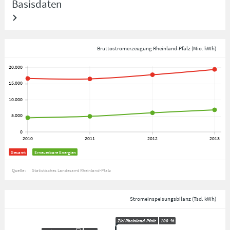
Basisdaten
Bruttostromerzeugung Rheinland-Pfalz (Mio. kWh)
Gesamt
Erneuerbare Energien
Quelle:
Statistisches Landesamt Rheinland-Pfalz
Stromeinspeisungsbilanz (Tsd. kWh)
Ziel Rheinland-Pfalz
100
%