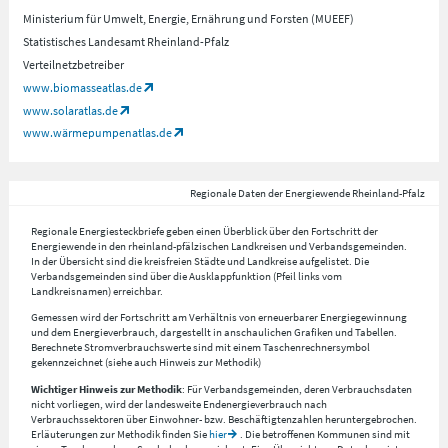
Ministerium für Umwelt, Energie, Ernährung und Forsten (MUEEF)
Statistisches Landesamt Rheinland-Pfalz
Verteilnetzbetreiber
www.biomasseatlas.de
www.solaratlas.de
www.wärmepumpenatlas.de
Regionale Daten der Energiewende Rheinland-Pfalz
Regionale Energiesteckbriefe geben einen Überblick über den Fortschritt der
Energiewende in den rheinland-pfälzischen Landkreisen und Verbandsgemeinden.
In der Übersicht sind die kreisfreien Städte und Landkreise aufgelistet. Die
Verbandsgemeinden sind über die Ausklappfunktion (Pfeil links vom
Landkreisnamen) erreichbar.
Gemessen wird der Fortschritt am Verhältnis von erneuerbarer Energiegewinnung
und dem Energieverbrauch, dargestellt in anschaulichen Grafiken und Tabellen.
Berechnete Stromverbrauchswerte sind mit einem Taschenrechnersymbol
gekennzeichnet (siehe auch Hinweis zur Methodik)
Wichtiger Hinweis zur Methodik
: Für Verbandsgemeinden, deren Verbrauchsdaten
nicht vorliegen, wird der landesweite Endenergieverbrauch nach
Verbrauchssektoren über Einwohner- bzw. Beschäftigtenzahlen heruntergebrochen.
Erläuterungen zur Methodik finden Sie
hier
. Die betroffenen Kommunen sind mit