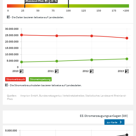
Rheinland-Pfalz
28
%
0
25
50
75
100
125
150
175
>200
- Die Daten basieren teilweise auf Landesdaten.
Stromverbrauch
Stromeinspeisung
- Die Stromverbrauchsdaten basieren teilweise auf Landesdaten.
Quellen:
Amprion GmbH
Bundesnetzagentur
Verteilnetzbetreiber
Statistisches Landesamt Rheinland-
Pfalz
EE-Stromerzeugungsanlagen (kW)
zur Karte