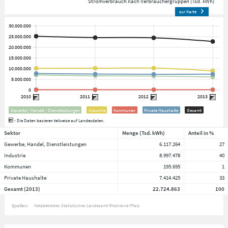
Stromverbrauch nach Verbrauchergruppen (Tsd. kWh)
zur Karte
Gewerbe / Handel / Dienstleistungen
Industrie
Kommunen
Private Haushalte
Gesamt
- Die Daten basieren teilweise auf Landesdaten.
Sektor
Menge (Tsd. kWh)
Anteil in %
Gewerbe, Handel, Dienstleistungen
6.117.264
27
Industrie
8.997.478
40
Kommunen
195.695
1
Private Haushalte
7.414.425
33
Gesamt (2013)
22.724.863
100
Quellen:
Netzbetreiber
Statistisches Landesamt Rheinland-Pfalz