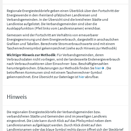
Regionale Energiesteckbriefe geben einen Überblick über den Fortschritt der
Energiewende in den rheinland-pfälzischen Landkreisen und
Verbandsgemeinden. In der Übersicht sind die kreisfreien Städte und
Landkreise aufgelistet. Die Verbandsgemeinden sind über die
Ausklappfunktion (Pfeil links vom Landkreisnamen) erreichbar.
Gemessen wird der Fortschritt am Verhältnis von erneuerbarer
Energiegewinnung und dem Energieverbrauch, dargestellt in anschaulichen
Grafiken und Tabellen. Berechnete Stromverbrauchswerte sind mit einem
Taschenrechnersymbol gekennzeichnet (siehe auch Hinweis zur Methodik)
Wichtiger Hinweis zur Methodik
: Für Verbandsgemeinden, deren
Verbrauchsdaten nicht vorliegen, wird der landesweite Endenergieverbrauch
nach Verbrauchssektoren über Einwohner- bzw. Beschäftigtenzahlen
heruntergebrochen. Erläuterungen zur Methodik finden Sie
hier
. Die
betroffenen Kommunen sind mit einem Taschenrechner-Symbol
gekennzeichnet. Eine Übersicht zur Datenlage ist
hier
abrufbar.
Hinweis
Die regionalen Energiesteckbriefe der Verbandsgemeinden bzw.
verbandsfreien Städte und Gemeinden sind im jeweiligen Landkreis
eingeordnet. Die Liste kann durch Klick auf das Pfeilsymbol neben dem
Landkreisnamen aufgeklappt werden. Durch Klick direkt auf den
Landkreisnamen oder das blaue Symbol rechts davon öffnet sich der Steckbrief