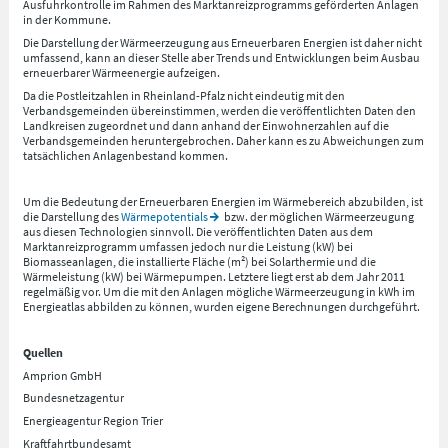
Ausfuhrkontrolle im Rahmen des Marktanreizprogramms geförderten Anlagen
in der Kommune.
Die Darstellung der Wärmeerzeugung aus Erneuerbaren Energien ist daher nicht
umfassend, kann an dieser Stelle aber Trends und Entwicklungen beim Ausbau
erneuerbarer Wärmeenergie aufzeigen.
Da die Postleitzahlen in Rheinland-Pfalz nicht eindeutig mit den
Verbandsgemeinden übereinstimmen, werden die veröffentlichten Daten den
Landkreisen zugeordnet und dann anhand der Einwohnerzahlen auf die
Verbandsgemeinden heruntergebrochen. Daher kann es zu Abweichungen zum
tatsächlichen Anlagenbestand kommen.
Um die Bedeutung der Erneuerbaren Energien im Wärmebereich abzubilden, ist
die Darstellung des
Wärmepotentials
bzw. der möglichen Wärmeerzeugung
aus diesen Technologien sinnvoll. Die veröffentlichten Daten aus dem
Marktanreizprogramm umfassen jedoch nur die Leistung (kW) bei
Biomasseanlagen, die installierte Fläche (m²) bei Solarthermie und die
Wärmeleistung (kW) bei Wärmepumpen. Letztere liegt erst ab dem Jahr 2011
regelmäßig vor. Um die mit den Anlagen mögliche Wärmeerzeugung in kWh im
Energieatlas abbilden zu können, wurden eigene Berechnungen durchgeführt.
Quellen
Amprion GmbH
Bundesnetzagentur
Energieagentur Region Trier
Kraftfahrtbundesamt