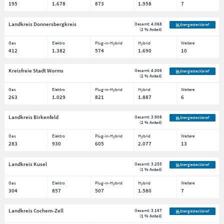
195
1.678
873
1.958
7
Landkreis Donnersbergkreis
Gesamt:
4.068
Energiesteckbrief
(
2 % Anteil
)
Gas
Elektro
Plug-in-Hybrid
Hybrid
Weitere
412
1.382
574
1.690
10
Kreisfreie Stadt Worms
Gesamt:
4.006
Energiesteckbrief
(
2 % Anteil
)
Gas
Elektro
Plug-in-Hybrid
Hybrid
Weitere
263
1.029
821
1.887
6
Landkreis Birkenfeld
Gesamt:
3.908
Energiesteckbrief
(
2 % Anteil
)
Gas
Elektro
Plug-in-Hybrid
Hybrid
Weitere
283
930
605
2.077
13
Landkreis Kusel
Gesamt:
3.255
Energiesteckbrief
(
1 % Anteil
)
Gas
Elektro
Plug-in-Hybrid
Hybrid
Weitere
304
857
507
1.580
7
Landkreis Cochem-Zell
Gesamt:
3.167
Energiesteckbrief
(
1 % Anteil
)