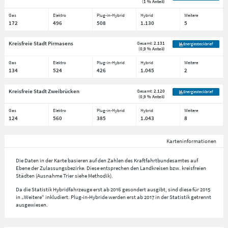
(
1 % Anteil
)
Gas
Elektro
Plug-in-Hybrid
Hybrid
Weitere
172
496
508
1.130
5
Kreisfreie Stadt Pirmasens
Gesamt:
2.131
Energiesteckbrief
(
0,9 % Anteil
)
Gas
Elektro
Plug-in-Hybrid
Hybrid
Weitere
134
524
426
1.045
2
Kreisfreie Stadt Zweibrücken
Gesamt:
2.120
Energiesteckbrief
(
0,9 % Anteil
)
Gas
Elektro
Plug-in-Hybrid
Hybrid
Weitere
124
560
385
1.043
8
Karteninformationen
Die Daten in der Karte basieren auf den Zahlen des Kraftfahrtbundesamtes auf
Ebene der Zulassungsbezirke. Diese entsprechen den Landkreisen bzw. kreisfreien
Städten (Ausnahme Trier siehe Methodik).
Da die Statistik Hybridfahrzeuge erst ab 2016 gesondert ausgibt, sind diese für 2015
in „Weitere“ inkludiert. Plug-in-Hybride werden erst ab 2017 in der Statistik getrennt
ausgewiesen.