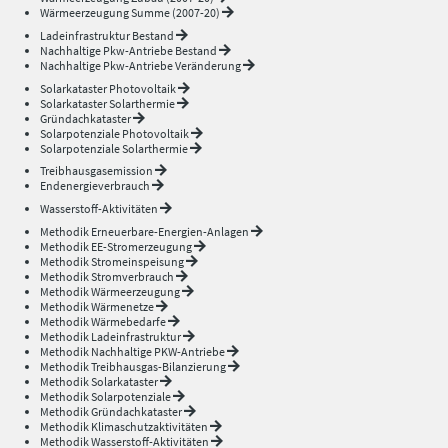
Wärmeerzeugung Summe (2007-20)
Ladeinfrastruktur Bestand
Nachhaltige Pkw-Antriebe Bestand
Nachhaltige Pkw-Antriebe Veränderung
Solarkataster Photovoltaik
Solarkataster Solarthermie
Gründachkataster
Solarpotenziale Photovoltaik
Solarpotenziale Solarthermie
Treibhausgasemission
Endenergieverbrauch
Wasserstoff-Aktivitäten
Methodik Erneuerbare-Energien-Anlagen
Methodik EE-Stromerzeugung
Methodik Stromeinspeisung
Methodik Stromverbrauch
Methodik Wärmeerzeugung
Methodik Wärmenetze
Methodik Wärmebedarfe
Methodik Ladeinfrastruktur
Methodik Nachhaltige PKW-Antriebe
Methodik Treibhausgas-Bilanzierung
Methodik Solarkataster
Methodik Solarpotenziale
Methodik Gründachkataster
Methodik Klimaschutzaktivitäten
Methodik Wasserstoff-Aktivitäten