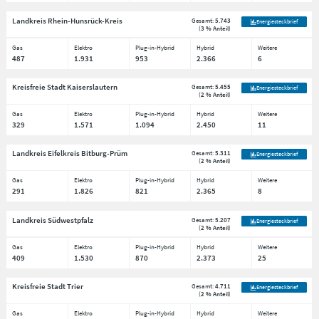
Landkreis Rhein-Hunsrück-Kreis
Gesamt:
5.743
Energiesteckbrief
(
3 % Anteil
)
Gas
Elektro
Plug-in-Hybrid
Hybrid
Weitere
487
1.931
953
2.366
6
Kreisfreie Stadt Kaiserslautern
Gesamt:
5.455
Energiesteckbrief
(
2 % Anteil
)
Gas
Elektro
Plug-in-Hybrid
Hybrid
Weitere
329
1.571
1.094
2.450
11
Landkreis Eifelkreis Bitburg-Prüm
Gesamt:
5.311
Energiesteckbrief
(
2 % Anteil
)
Gas
Elektro
Plug-in-Hybrid
Hybrid
Weitere
291
1.826
821
2.365
8
Landkreis Südwestpfalz
Gesamt:
5.207
Energiesteckbrief
(
2 % Anteil
)
Gas
Elektro
Plug-in-Hybrid
Hybrid
Weitere
409
1.530
870
2.373
25
Kreisfreie Stadt Trier
Gesamt:
4.711
Energiesteckbrief
(
2 % Anteil
)
Gas
Elektro
Plug-in-Hybrid
Hybrid
Weitere