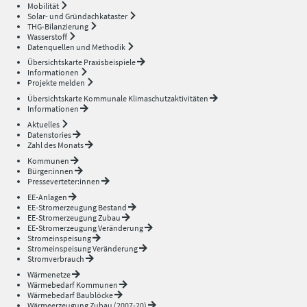
Mobilität
Solar- und Gründachkataster
THG-Bilanzierung
Wasserstoff
Datenquellen und Methodik
Übersichtskarte Praxisbeispiele
Informationen
Projekte melden
Übersichtskarte Kommunale Klimaschutzaktivitäten
Informationen
Aktuelles
Datenstories
Zahl des Monats
Kommunen
Bürger:innen
Presseverteter:innen
EE-Anlagen
EE-Stromerzeugung Bestand
EE-Stromerzeugung Zubau
EE-Stromerzeugung Veränderung
Stromeinspeisung
Stromeinspeisung Veränderung
Stromverbrauch
Wärmenetze
Wärmebedarf Kommunen
Wärmebedarf Baublöcke
Wärmeerzeugung Zubau (2007-20)