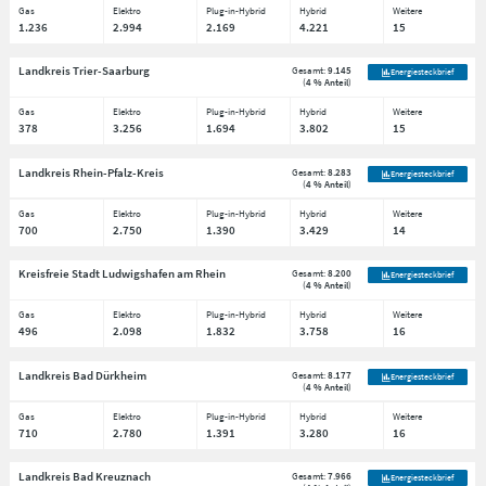
Gas
Elektro
Plug-in-Hybrid
Hybrid
Weitere
1.236
2.994
2.169
4.221
15
Landkreis Trier-Saarburg
Gesamt:
9.145
Energiesteckbrief
(
4 % Anteil
)
Gas
Elektro
Plug-in-Hybrid
Hybrid
Weitere
378
3.256
1.694
3.802
15
Landkreis Rhein-Pfalz-Kreis
Gesamt:
8.283
Energiesteckbrief
(
4 % Anteil
)
Gas
Elektro
Plug-in-Hybrid
Hybrid
Weitere
700
2.750
1.390
3.429
14
Kreisfreie Stadt Ludwigshafen am Rhein
Gesamt:
8.200
Energiesteckbrief
(
4 % Anteil
)
Gas
Elektro
Plug-in-Hybrid
Hybrid
Weitere
496
2.098
1.832
3.758
16
Landkreis Bad Dürkheim
Gesamt:
8.177
Energiesteckbrief
(
4 % Anteil
)
Gas
Elektro
Plug-in-Hybrid
Hybrid
Weitere
710
2.780
1.391
3.280
16
Landkreis Bad Kreuznach
Gesamt:
7.966
Energiesteckbrief