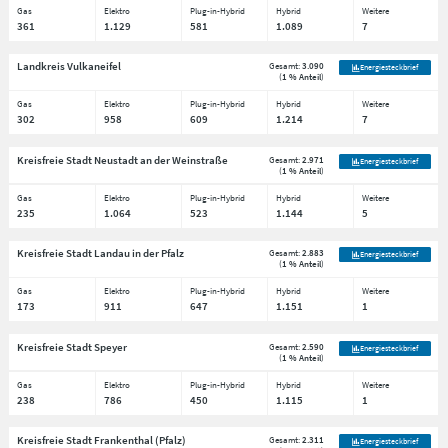
Gas
Elektro
Plug-in-Hybrid
Hybrid
Weitere
361
1.129
581
1.089
7
Landkreis Vulkaneifel
Gesamt:
3.090
Energiesteckbrief
(
1 % Anteil
)
Gas
Elektro
Plug-in-Hybrid
Hybrid
Weitere
302
958
609
1.214
7
Kreisfreie Stadt Neustadt an der Weinstraße
Gesamt:
2.971
Energiesteckbrief
(
1 % Anteil
)
Gas
Elektro
Plug-in-Hybrid
Hybrid
Weitere
235
1.064
523
1.144
5
Kreisfreie Stadt Landau in der Pfalz
Gesamt:
2.883
Energiesteckbrief
(
1 % Anteil
)
Gas
Elektro
Plug-in-Hybrid
Hybrid
Weitere
173
911
647
1.151
1
Kreisfreie Stadt Speyer
Gesamt:
2.590
Energiesteckbrief
(
1 % Anteil
)
Gas
Elektro
Plug-in-Hybrid
Hybrid
Weitere
238
786
450
1.115
1
Kreisfreie Stadt Frankenthal (Pfalz)
Gesamt:
2.311
Energiesteckbrief