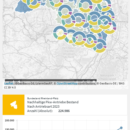
7.059°
,
49.813°
20
km
Leaflet
| ©GeoBasis-DE/LVermGeoRP, ©
OpenStreetMap
contributors, © GeoBasis-DE / BKG
CC BY 4.0
Bundesland Rheinland-Pfalz
Nachhaltige Pkw-Antriebe Bestand
Nach Antriebsart
2023
Anzahl
(Absolut)
:
224.986