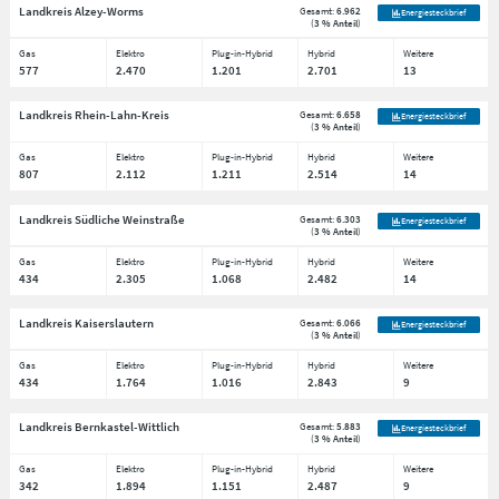
Landkreis Alzey-Worms
Gesamt:
6.962
Energiesteckbrief
(
3 % Anteil
)
Gas
Elektro
Plug-in-Hybrid
Hybrid
Weitere
577
2.470
1.201
2.701
13
Landkreis Rhein-Lahn-Kreis
Gesamt:
6.658
Energiesteckbrief
(
3 % Anteil
)
Gas
Elektro
Plug-in-Hybrid
Hybrid
Weitere
807
2.112
1.211
2.514
14
Landkreis Südliche Weinstraße
Gesamt:
6.303
Energiesteckbrief
(
3 % Anteil
)
Gas
Elektro
Plug-in-Hybrid
Hybrid
Weitere
434
2.305
1.068
2.482
14
Landkreis Kaiserslautern
Gesamt:
6.066
Energiesteckbrief
(
3 % Anteil
)
Gas
Elektro
Plug-in-Hybrid
Hybrid
Weitere
434
1.764
1.016
2.843
9
Landkreis Bernkastel-Wittlich
Gesamt:
5.883
Energiesteckbrief
(
3 % Anteil
)
Gas
Elektro
Plug-in-Hybrid
Hybrid
Weitere
342
1.894
1.151
2.487
9