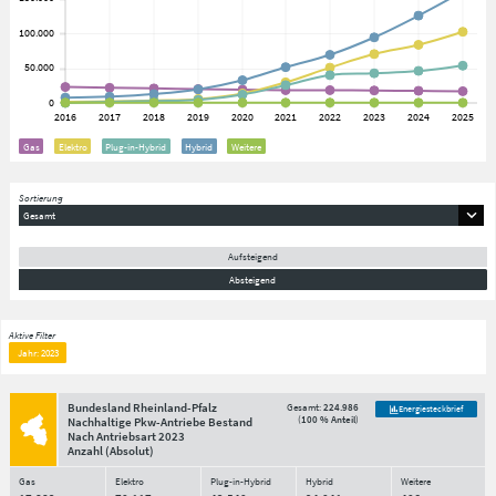
Gas
Elektro
Plug-in-Hybrid
Hybrid
Weitere
Sortierung
Gesamt
Aufsteigend
Absteigend
Aktive Filter
Jahr: 2023
Bundesland Rheinland-Pfalz
Gesamt:
224.986
Energiesteckbrief
(
100 % Anteil
)
Nachhaltige Pkw-Antriebe Bestand
Nach Antriebsart
2023
Anzahl
(Absolut)
Gas
Elektro
Plug-in-Hybrid
Hybrid
Weitere