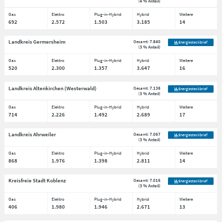
(
4 % Anteil
)
Gas
Elektro
Plug-in-Hybrid
Hybrid
Weitere
692
2.572
1.503
3.185
14
Landkreis Germersheim
Gesamt:
7.840
Energiesteckbrief
(
3 % Anteil
)
Gas
Elektro
Plug-in-Hybrid
Hybrid
Weitere
520
2.300
1.357
3.647
16
Landkreis Altenkirchen (Westerwald)
Gesamt:
7.138
Energiesteckbrief
(
3 % Anteil
)
Gas
Elektro
Plug-in-Hybrid
Hybrid
Weitere
714
2.226
1.492
2.689
17
Landkreis Ahrweiler
Gesamt:
7.067
Energiesteckbrief
(
3 % Anteil
)
Gas
Elektro
Plug-in-Hybrid
Hybrid
Weitere
868
1.976
1.398
2.811
14
Kreisfreie Stadt Koblenz
Gesamt:
7.016
Energiesteckbrief
(
3 % Anteil
)
Gas
Elektro
Plug-in-Hybrid
Hybrid
Weitere
406
1.980
1.946
2.671
13