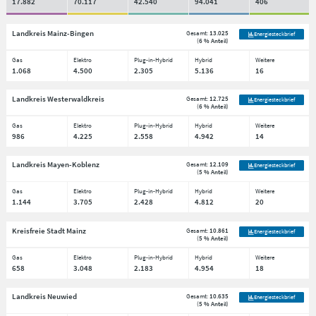
17.882
70.117
42.540
94.041
406
Landkreis Mainz-Bingen
Gesamt:
13.025
Energiesteckbrief
(
6 % Anteil
)
Gas
Elektro
Plug-in-Hybrid
Hybrid
Weitere
1.068
4.500
2.305
5.136
16
Landkreis Westerwaldkreis
Gesamt:
12.725
Energiesteckbrief
(
6 % Anteil
)
Gas
Elektro
Plug-in-Hybrid
Hybrid
Weitere
986
4.225
2.558
4.942
14
Landkreis Mayen-Koblenz
Gesamt:
12.109
Energiesteckbrief
(
5 % Anteil
)
Gas
Elektro
Plug-in-Hybrid
Hybrid
Weitere
1.144
3.705
2.428
4.812
20
Kreisfreie Stadt Mainz
Gesamt:
10.861
Energiesteckbrief
(
5 % Anteil
)
Gas
Elektro
Plug-in-Hybrid
Hybrid
Weitere
658
3.048
2.183
4.954
18
Landkreis Neuwied
Gesamt:
10.635
Energiesteckbrief
(
5 % Anteil
)