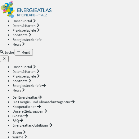
Energieatlas
—
Unser Portal
Daten & Karten
Rheinland-
Praxisbeispiele
Konzepte
Energiesteckbriefe
Pfalz
News
Suche
Menü
Unser Portal
Daten & Karten
Praxisbeispiele
Konzepte
Energiesteckbriefe
News
Der Energieatlas
Die Energie- und Klimaschutzagentur
Kooperationen
Unsere Zielgruppen
Glossar
FAQ
Energieatlas-Jubiläum
Strom
Wärme